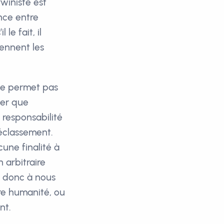
winiste est
nce entre
le fait, il
iennent les
 ne permet pas
ser que
 responsabilité
éclassement.
une finalité à
n arbitraire
t donc à nous
tre humanité, ou
nt.