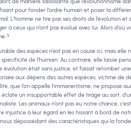
alors de manière saisissante que l’évolutionnisme dar
fisant pour fonder l’ordre humain et poser la différe
al. L’homme ne tire pas ses droits de l’évolution et s’il 
er à ceux qui n’ont pas évolué avec lui. Alors d’où v
me ?
futable des espèces n’est pas en cause ici, mais elle
spécificité de l’humain. Au contraire, elle laisse pen
 évolution était sans justice, et faisait retomber une
vorisée aux dépens des autres espèces, victime de d
lité, que l’on appelle l’immanentisme, ne propose auc
rs éclate un insupportable effet de tirage au sort, d’u
aliste. Les animaux n’ont pas eu notre chance, c’es
e injustice à leur égard en les hissant à bord de no
 nous dépossédant des caractéristiques qui la fonde