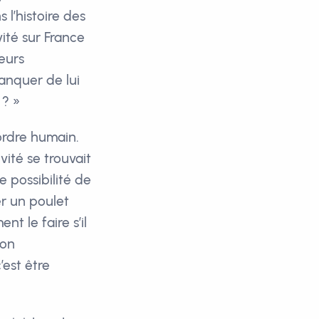
 l’histoire des
ité sur France
leurs
manquer de lui
 ? »
ordre humain.
vité se trouvait
 possibilité de
er un poulet
t le faire s’il
ion
’est être