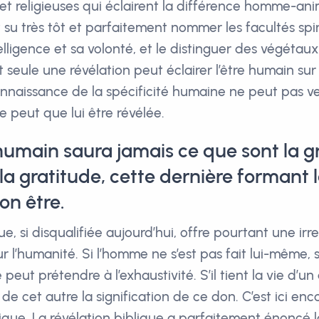
et religieuses qui éclairent la différence homme-ani
su très tôt et parfaitement nommer les facultés spiri
lligence et sa volonté, et le distinguer des végétaux
 seule une révélation peut éclairer l’être humain sur
nnaissance de la spécificité humaine ne peut pas v
e peut que lui être révélée.
 humain saura jamais ce que sont la gr
 la gratitude, cette dernière formant l
on être.
ue, si disqualifiée aujourd’hui, offre pourtant une ir
r l’humanité. Si l’homme ne s’est pas fait lui-même, 
peut prétendre à l’exhaustivité. S’il tient la vie d’un a
de cet autre la signification de ce don. C’est ici en
ique. La révélation biblique a parfaitement énoncé la