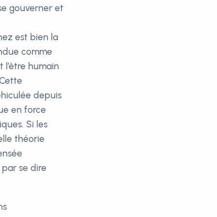
 se gouverner et
ez est bien la
pandue comme
 l’être humain
 Cette
éhiculée depuis
tue en force
ques. Si les
lle théorie
pensée
 par se dire
ns