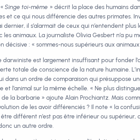
 «
Singe toi-même
» décrit la place des humains dans
s et ce qui nous différencie des autres primates. Inv
i dernier, il s’alarmait de ceux qui n’entendent plus 
c les animaux. La journaliste Olivia Gesbert n’a pu 
on décisive : « sommes-nous supérieurs aux animaux
e darwiniste est largement insuffisant pour fonder l’
 perte totale de conscience de la nature humaine. L’in
ui dans un ordre de comparaison qui présuppose une
 et l’animal sur la même échelle. « Ne plus distingu
de la barbarie » ajoute Alain Prochiantz. Mais commen
volution de les avoir différenciés ? Il note « la confus
: être différent n’est pas être inférieur ou supérieur, c
 donc un autre ordre.