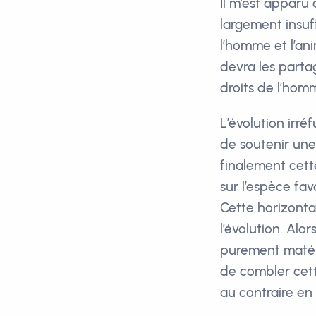
Il m’est apparu 
largement insuf
l’homme et l’anim
devra les partag
droits de l’hom
L’évolution irré
de soutenir une 
finalement cette
sur l’espèce fa
Cette horizonta
l’évolution. Alo
purement matéri
de combler cett
au contraire en