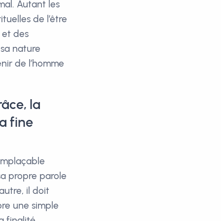
mal. Autant les
tuelles de l’être
 et des
 sa nature
enir de l’homme
âce, la
a fine
remplaçable
sa propre parole
utre, il doit
core une simple
 finalité