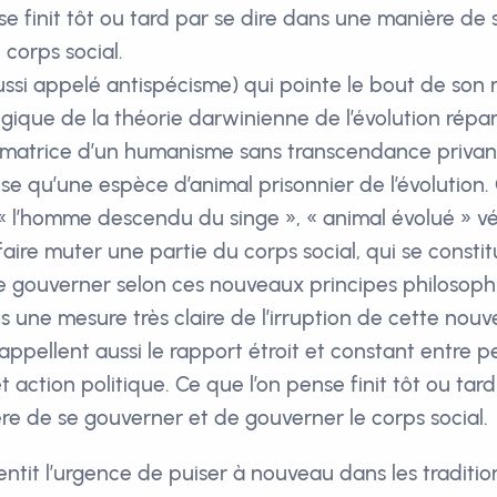
se finit tôt ou tard par se dire dans une manière de
 corps social.
ussi appelé antispécisme) qui pointe le bout de son n
gique de la théorie darwinienne de l’évolution ré
t matrice d’un humanisme sans transcendance privant
ose qu’une espèce d’animal prisonnier de l’évolution.
« l’homme descendu du singe », « animal évolué » v
 faire muter une partie du corps social, qui se consti
de gouverner selon ces nouveaux principes philosophi
 une mesure très claire de l’irruption de cette nouve
 rappellent aussi le rapport étroit et constant entre 
 action politique. Ce que l’on pense finit tôt ou tard
e de se gouverner et de gouverner le corps social.
tentit l’urgence de puiser à nouveau dans les traditio