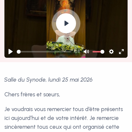
Play
10:11
Play
Mute
Settings
Ente
fulls
Salle du Synode, lundi 25 mai 2026
Chers frères et sœurs,
Je voudrais vous remercier tous d’être présents
ici aujourd’hui et de votre intérêt. Je remercie
sincèrement tous ceux qui ont organisé cette