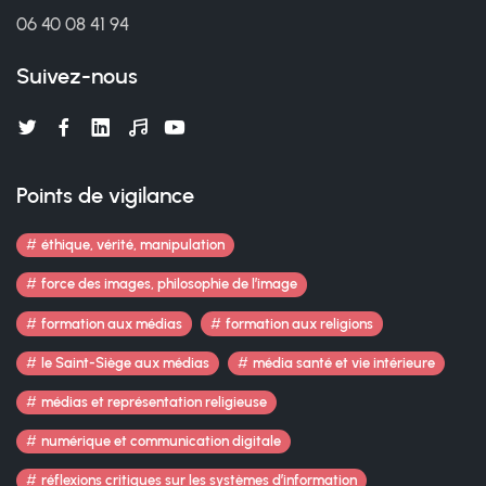
06 40 08 41 94
Suivez-nous
Points de vigilance
éthique, vérité, manipulation
force des images, philosophie de l’image
formation aux médias
formation aux religions
le Saint-Siège aux médias
média santé et vie intérieure
médias et représentation religieuse
numérique et communication digitale
réflexions critiques sur les systèmes d’information