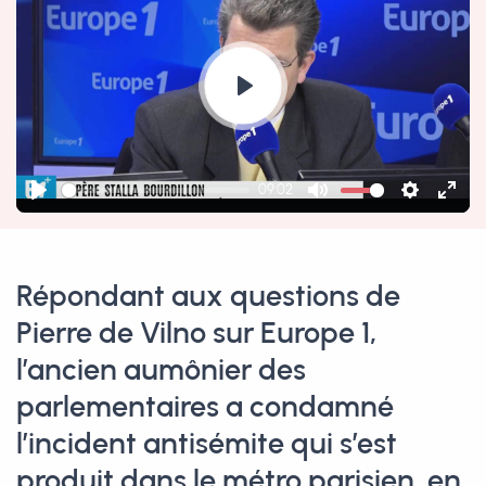
Play
09:02
Play
Mute
Settings
Ente
fulls
Répondant aux questions de
Pierre de Vilno sur Europe 1,
l’ancien aumônier des
parlementaires a condamné
l’incident antisémite qui s’est
produit dans le métro parisien, en