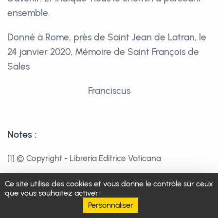
ensemble.
Donné à Rome, près de Saint Jean de Latran, le
24 janvier 2020, Mémoire de Saint François de
Sales
Franciscus
Notes :
[
1
]
© Copyright - Libreria Editrice Vaticana
[
2
]
Cf. Benoît XVI, Lettre enc. Spe salvi, n. 2 : « Le
Ce site utilise des cookies et vous donne le contrôle sur ceux
que vous souhaitez activer
message chrétien n’était pas seulement « informatif »,
Personnaliser
mais « performatif ». Cela signifie que l’Évangile n’est