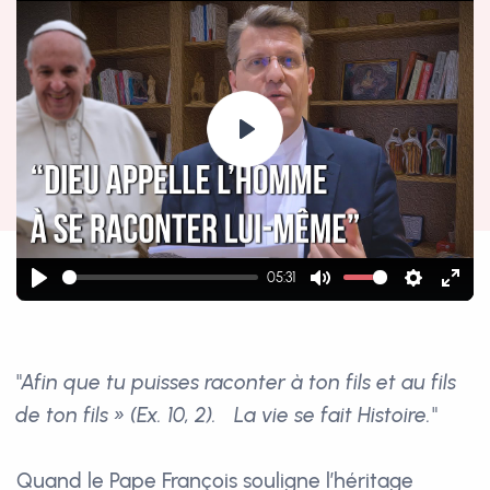
Play
05:31
Play
Mute
Settings
Ente
fulls
"
Afin que tu puisses raconter à ton fils et au fils
de ton fils » (Ex. 10, 2). La vie se fait Histoire.
"
Quand le Pape François souligne l’héritage