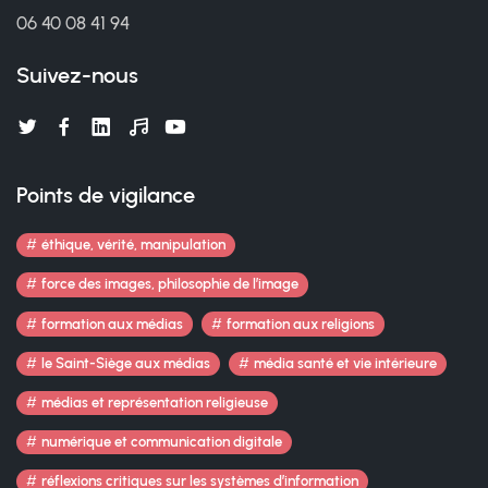
06 40 08 41 94
Suivez-nous
Points de vigilance
éthique, vérité, manipulation
force des images, philosophie de l’image
formation aux médias
formation aux religions
le Saint-Siège aux médias
média santé et vie intérieure
médias et représentation religieuse
numérique et communication digitale
réflexions critiques sur les systèmes d’information