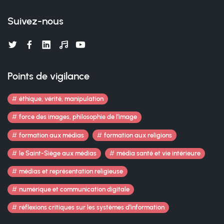
Suivez-nous
Points de vigilance
éthique, vérité, manipulation
force des images, philosophie de l’image
formation aux médias
formation aux religions
le Saint-Siège aux médias
média santé et vie intérieure
médias et représentation religieuse
numérique et communication digitale
réflexions critiques sur les systèmes d’information