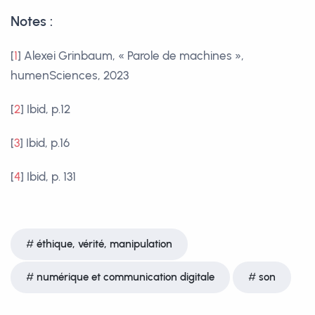
Notes :
[
1
]
Alexei Grinbaum, « Parole de machines »,
humenSciences, 2023
[
2
]
Ibid, p.12
[
3
]
Ibid, p.16
[
4
]
Ibid, p. 131
éthique, vérité, manipulation
numérique et communication digitale
son