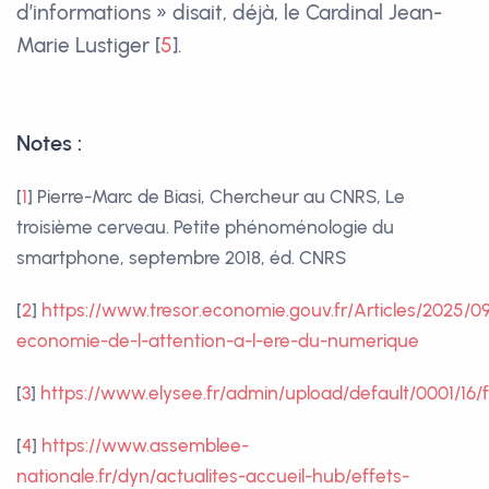
d’informations » disait, déjà, le Cardinal Jean-
Marie Lustiger
[
5
]
.
Notes :
[
1
]
Pierre-Marc de Biasi, Chercheur au CNRS, Le
troisième cerveau. Petite phénoménologie du
smartphone, septembre 2018, éd. CNRS
[
2
]
https://www.tresor.economie.gouv.fr/Articles/2025/09
economie-de-l-attention-a-l-ere-du-numerique
[
3
]
https://www.elysee.fr/admin/upload/default/0001/1
[
4
]
https://www.assemblee-
nationale.fr/dyn/actualites-accueil-hub/effets-