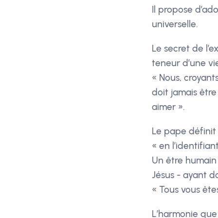
Il propose d’ado
universelle.
Le secret de l’
teneur d’une vi
« Nous, croyant
doit jamais être
aimer ».
Le pape définit
« en l’identifia
Un être humain 
Jésus - ayant do
« Tous vous êtes
L’harmonie que F