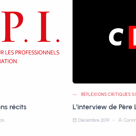
RÉFLEXIONS CRITIQUES S
ns récits
L’interview de Père 
lon
Décembre 2019
Corinn