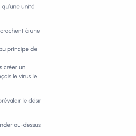
st qu’une unité
ccrochent à une
 au principe de
s créer un
ois le virus le
évaloir le désir
cender au-dessus