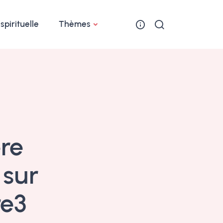
 spirituelle
Thèmes
ère
 sur
re3