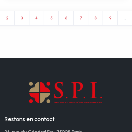
2
3
4
5
6
7
8
9
…
Restons en contact