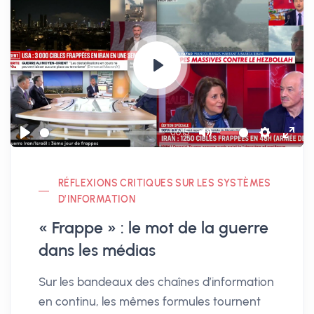
P
l
a
06:15
y
P
M
S
E
l
u
e
n
RÉFLEXIONS CRITIQUES SUR LES SYSTÈMES
a
t
t
t
D’INFORMATION
y
e
t
e
« Frappe » : le mot de la guerre
i
r
n
f
dans les médias
g
u
Sur les bandeaux des chaînes d’information
s
l
en continu, les mêmes formules tournent
l