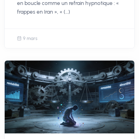
en boucle comme un refrain hypnotique : «
s
frappes en Iran », « (…)
c
r
e
9 mars
e
n