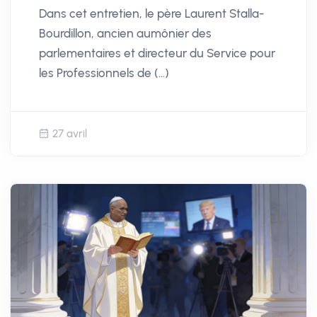
Dans cet entretien, le père Laurent Stalla-
g
u
Bourdillon, ancien aumônier des
s
l
parlementaires et directeur du Service pour
l
les Professionnels de (…)
s
c
r
e
27 avril
e
n