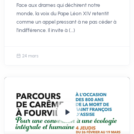
Face aux drames qui déchirent notre
l
monde, la voix du Pape Léon XIV retentit
s
comme un appel pressant à ne pas céder à
c
l’indifférence. Il invite à (…)
r
e
e
n
24 mars
P
l