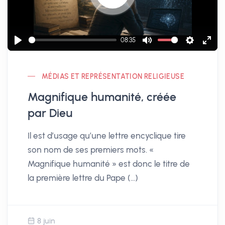
P
l
a
08:35
y
P
M
S
E
l
u
e
n
MÉDIAS ET REPRÉSENTATION RELIGIEUSE
a
t
t
t
y
e
t
e
Magnifique humanité, créée
i
r
par Dieu
n
f
Il est d’usage qu’une lettre encyclique tire
g
u
son nom de ses premiers mots. «
s
l
Magnifique humanité » est donc le titre de
l
la première lettre du Pape (…)
s
c
r
e
8 juin