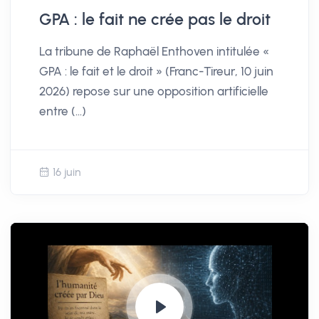
y
e
t
e
GPA : le fait ne crée pas le droit
i
r
La tribune de Raphaël Enthoven intitulée «
n
f
GPA : le fait et le droit » (Franc-Tireur, 10 juin
g
u
2026) repose sur une opposition artificielle
s
l
entre (…)
l
s
c
16 juin
r
e
e
n