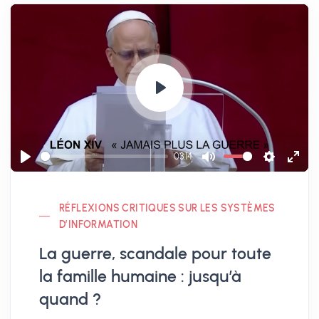
P
l
a
03:14
y
P
M
S
E
l
u
e
n
RÉFLEXIONS CRITIQUES SUR LES SYSTÈMES
a
t
t
t
D’INFORMATION
y
e
t
e
La guerre, scandale pour toute
i
r
n
f
la famille humaine : jusqu’à
g
u
quand ?
s
l